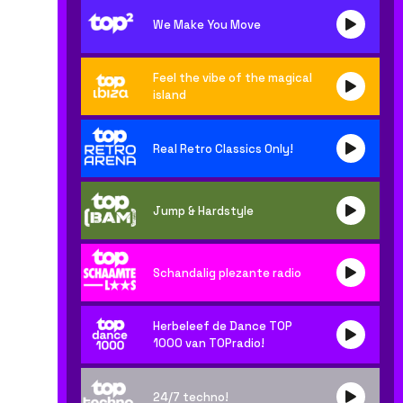
We Make You Move
Feel the vibe of the magical
island
Real Retro Classics Only!
Jump & Hardstyle
Schandalig plezante radio
Herbeleef de Dance TOP
1000 van TOPradio!
24/7 techno!