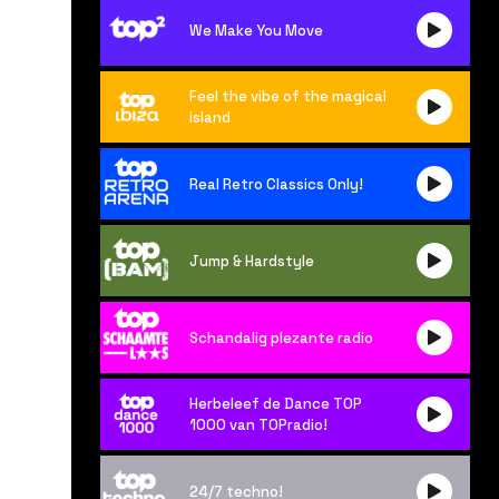
We Make You Move
Feel the vibe of the magical
island
Real Retro Classics Only!
Jump & Hardstyle
Schandalig plezante radio
Herbeleef de Dance TOP
1000 van TOPradio!
24/7 techno!