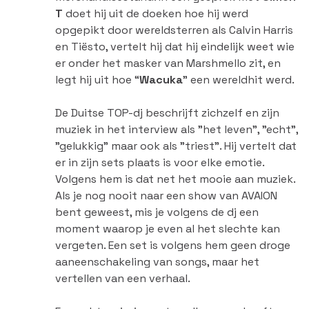
T
doet hij uit de doeken hoe hij werd
opgepikt door wereldsterren als Calvin Harris
en Tiësto, vertelt hij dat hij eindelijk weet wie
er onder het masker van Marshmello zit, en
legt hij uit hoe “
Wacuka
” een wereldhit werd.
De Duitse TOP-dj beschrijft zichzelf en zijn
muziek in het interview als "het leven", "echt",
"gelukkig" maar ook als "triest". Hij vertelt dat
er in zijn sets plaats is voor elke emotie.
Volgens hem is dat net het mooie aan muziek.
Als je nog nooit naar een show van AVAION
bent geweest, mis je volgens de dj een
moment waarop je even al het slechte kan
vergeten. Een set is volgens hem geen droge
aaneenschakeling van songs, maar het
vertellen van een verhaal.