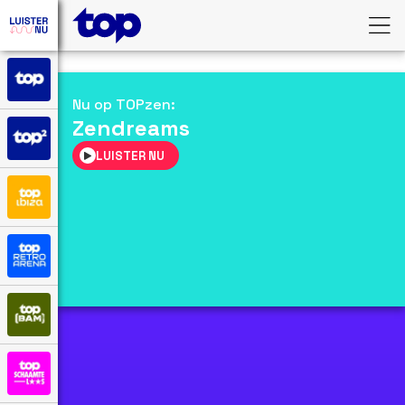
Nu op
TOPzen
:
Zendreams
LUISTER NU